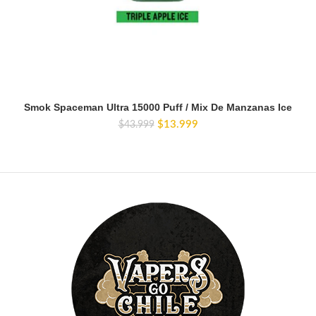
Smok Spaceman Ultra 15000 Puff / Mix De Manzanas Ice
El
El
$
13.999
$
43.999
precio
precio
original
actual
era:
es:
$43.999.
$13.999.