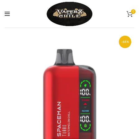
0
-68%