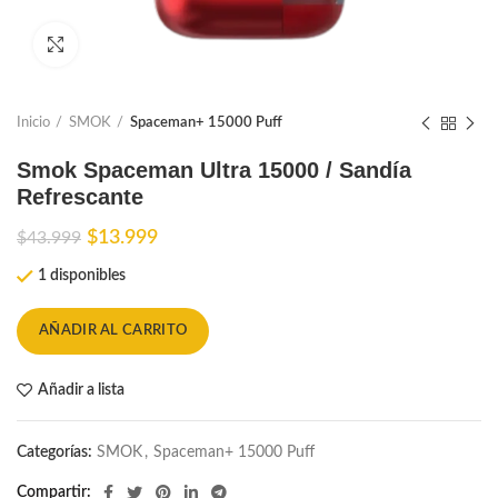
Ampliar
Inicio
SMOK
Spaceman+ 15000 Puff
Smok Spaceman Ultra 15000 / Sandía
Refrescante
El
El
$
13.999
$
43.999
precio
precio
1 disponibles
original
actual
era:
es:
$43.999.
$13.999.
AÑADIR AL CARRITO
Añadir a lista
Categorías:
SMOK
,
Spaceman+ 15000 Puff
Compartir