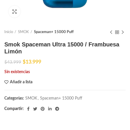
Ampliar
Inicio
SMOK
Spaceman+ 15000 Puff
Smok Spaceman Ultra 15000 / Frambuesa
Limón
El
El
$
13.999
$
43.999
precio
precio
Sin existencias
original
actual
era:
es:
Añadir a lista
$43.999.
$13.999.
Categorías:
SMOK
,
Spaceman+ 15000 Puff
Compartir