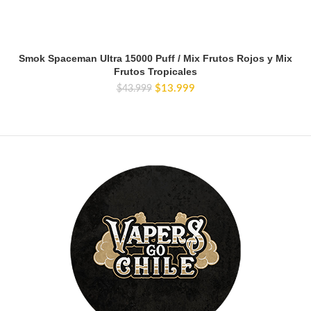
Smok Spaceman Ultra 15000 Puff / Mix Frutos Rojos y Mix
Frutos Tropicales
El
El
$
13.999
$
43.999
precio
precio
original
actual
era:
es:
$43.999.
$13.999.