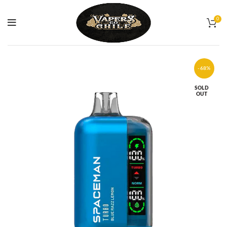
0
-68%
SOLD
OUT