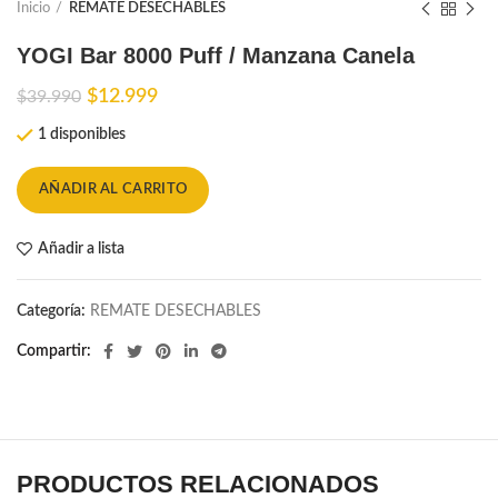
Inicio
REMATE DESECHABLES
YOGI Bar 8000 Puff / Manzana Canela
El
El
$
12.999
$
39.990
precio
precio
1 disponibles
original
actual
era:
es:
$39.990.
$12.999.
AÑADIR AL CARRITO
Añadir a lista
Categoría:
REMATE DESECHABLES
Compartir
PRODUCTOS RELACIONADOS