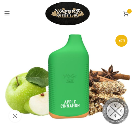
0
-67%
Ampliar