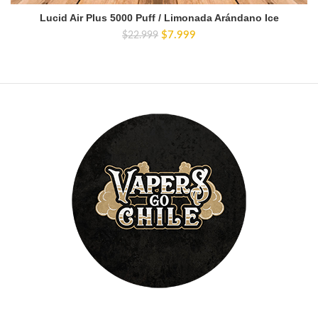
Lucid Air Plus 5000 Puff / Limonada Arándano Ice
El
El
$
7.999
$
22.999
precio
precio
original
actual
era:
es:
$22.999.
$7.999.