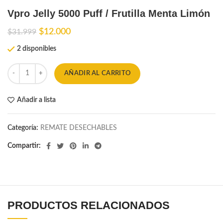
Vpro Jelly 5000 Puff / Frutilla Menta Limón
El
El
$
12.000
$
31.999
precio
precio
2 disponibles
original
actual
era:
es:
$31.999.
$12.000.
AÑADIR AL CARRITO
Añadir a lista
Categoría:
REMATE DESECHABLES
Compartir
PRODUCTOS RELACIONADOS