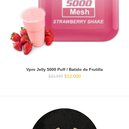
Vpro Jelly 5000 Puff / Batido de Frutilla
El
El
$
12.000
$
31.999
precio
precio
original
actual
era:
es:
$31.999.
$12.000.