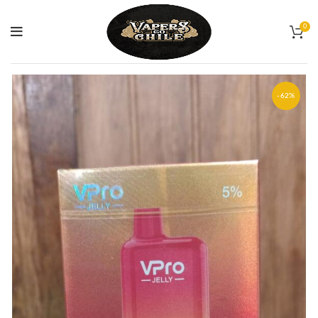
0
-62%