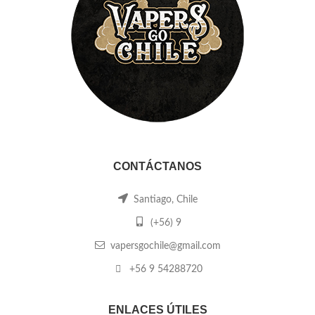
CONTÁCTANOS
Santiago, Chile
(+56) 9
vapersgochile@gmail.com
+56 9 54288720
ENLACES ÚTILES