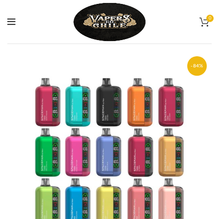
0
-84%