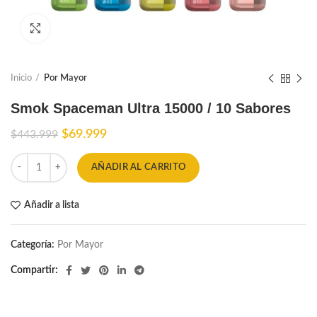
Ampliar
Inicio
Por Mayor
Smok Spaceman Ultra 15000 / 10 Sabores
El
El
$
69.999
$
443.999
precio
precio
original
actual
AÑADIR AL CARRITO
era:
es:
$443.999.
$69.999.
Añadir a lista
Categoría:
Por Mayor
Compartir