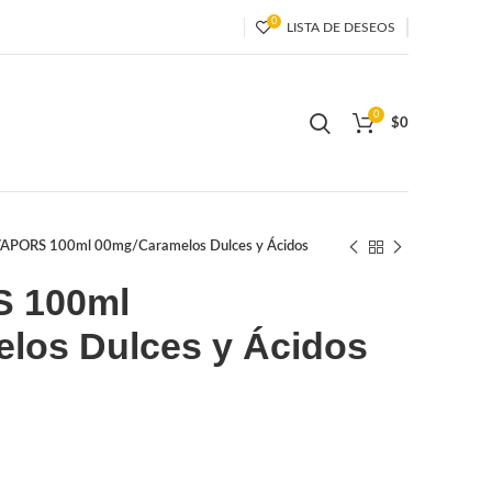
0
LISTA DE DESEOS
0
$
0
APORS 100ml 00mg/Caramelos Dulces y Ácidos
 100ml
los Dulces y Ácidos
o
l