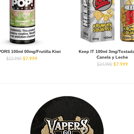
ORS 100ml 00mg/Frutilla Kiwi
Keep IT 100ml 3mg/Tostad
Canela y Leche
El
El
$
7.999
$
22.990
precio
precio
El
El
$
7.999
$
24.990
original
actual
precio
pre
era:
es:
original
act
$22.990.
$7.999.
era:
es:
$24.990.
$7