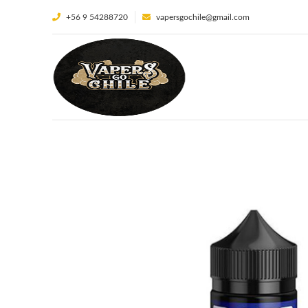
+56 9 54288720
vapersgochile@gmail.com