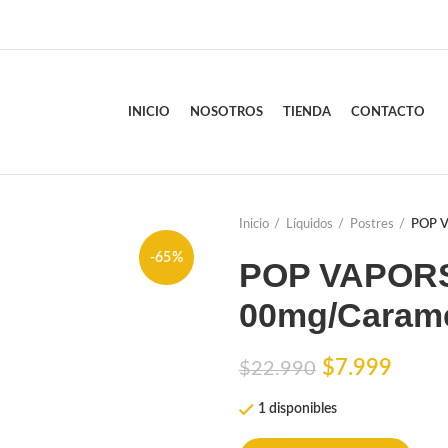
INICIO
NOSOTROS
TIENDA
CONTACTO
Inicio
Líquidos
Postres
POP V
-65%
POP VAPORS
00mg/Carame
El
El
$
7.999
$
22.990
precio
preci
1 disponibles
original
actua
era:
es: