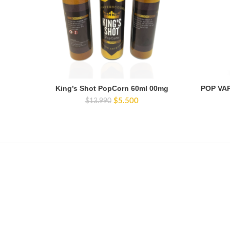
King’s Shot PopCorn 60ml 00mg
POP VAP
El
El
$
5.500
$
13.990
precio
precio
original
actual
era:
es:
$13.990.
$5.500.