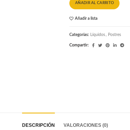
AÑADIR AL CARRITO
$22.990.
$7.99
Añadir a lista
Categorías:
Líquidos
,
Postres
Compartir
DESCRIPCIÓN
VALORACIONES (0)