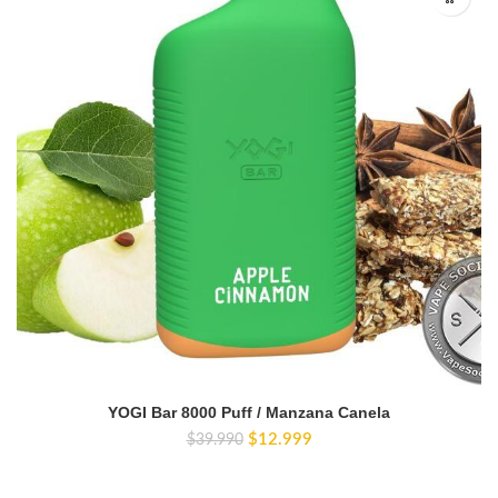
YOGI Bar 8000 Puff / Manzana Canela
El
El
$
12.999
$
39.990
precio
precio
original
actual