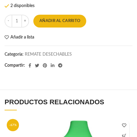
precio
precio
2 disponibles
original
actual
era:
es:
$22.999.
$7.999.
AÑADIR AL CARRITO
Añadir a lista
Categoría:
REMATE DESECHABLES
Compartir
PRODUCTOS RELACIONADOS
-67%