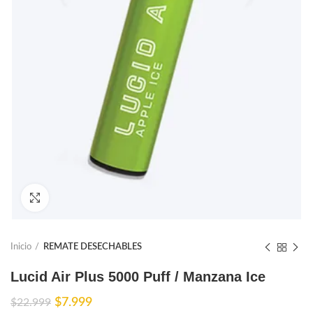
Ampliar
Inicio
REMATE DESECHABLES
Lucid Air Plus 5000 Puff / Manzana Ice
El
El
$
7.999
$
22.999