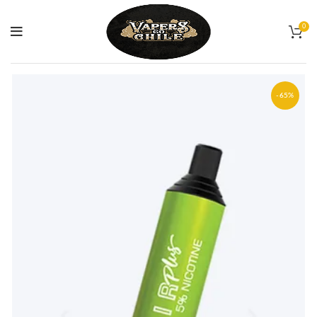
0
-65%