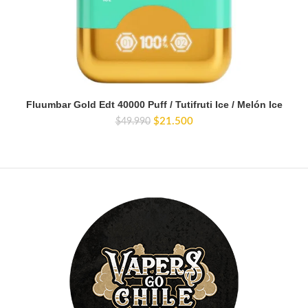
Fluumbar Gold Edt 40000 Puff / Tutifruti Ice / Melón Ice
El
El
$
21.500
$
49.990
precio
precio
original
actual
era:
es:
$49.990.
$21.500.