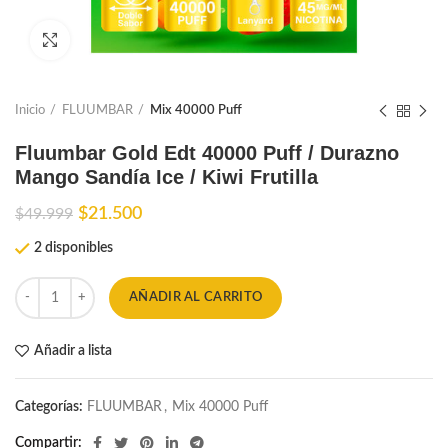
Ampliar
Inicio
FLUUMBAR
Mix 40000 Puff
Fluumbar Gold Edt 40000 Puff / Durazno
Mango Sandía Ice / Kiwi Frutilla
El
El
$
21.500
$
49.999
precio
precio
2 disponibles
original
actual
era:
es:
$49.999.
$21.500.
AÑADIR AL CARRITO
Añadir a lista
Categorías:
FLUUMBAR
,
Mix 40000 Puff
Compartir