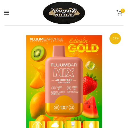
0
-57%